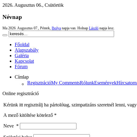
2026. Augusztus 06., Csütörtök
Névnap
Ma 2026. Augusztus 07., Péntek,
Ibolya
napja van. Holnap
László
napja lesz.
Főoldal
Alapszabály
Galéria
Kapcsolat
Fórum
Címlap
Regisztráció
My Comments
Rólunk
Események
Hírcsator
Online regisztráció
Kérünk itt regisztrálj ha pártolótag, szimpatizáns szeretnél lenni, vag
A mező kitöltése kötelező *
Neve
*