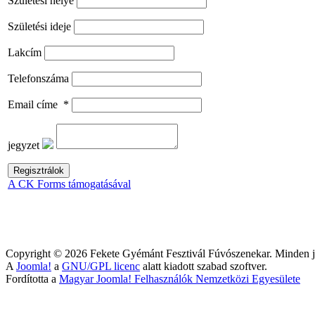
Születési helye
Születési ideje
Lakcím
Telefonszáma
Email címe
*
jegyzet
A CK Forms támogatásával
Copyright © 2026 Fekete Gyémánt Fesztivál Fúvószenekar. Minden jo
A
Joomla!
a
GNU/GPL licenc
alatt kiadott szabad szoftver.
Fordította a
Magyar Joomla! Felhasználók Nemzetközi Egyesülete