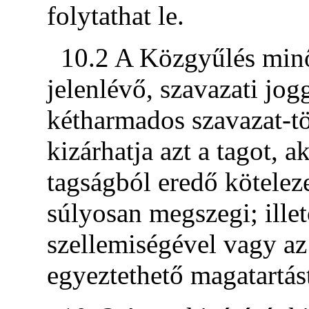
folytathat le.
10.2 A Közgyűlés minős
jelenlévő, szavazati jog
kétharmados szavazat-t
kizárhatja azt a tagot, a
tagságból eredő kötelez
súlyosan megszegi; illet
szellemiségével vagy az
egyeztethető magatartást