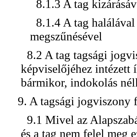
8.1.3 A tag kizárásáv
8.1.4 A tag haláláva
megszűnésével
8.2 A tag tagsági jogv
képviselőjéhez intézett í
bármikor, indokolás nél
9. A tagsági jogviszony
9.1 Mivel az Alapszabál
és a tag nem felel meg e