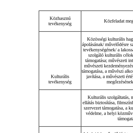
Közhasznú
Közfeladat meg
tevékenység
Közösségi kulturális ha
ápolásának/ művelődésre s
tevékenységének/ a lakossá
szolgáló kulturális cél
támogatása; művészeti in
művészeti kezdeményezés
támogatása, a művészi alko
Kulturális
javítása, a művészeti ért
tevékenység
megőrzésének 
Kulturális szolgáltatás,
ellátás biztosítása, filmsz
szervezet támogatása, a ku
védelme, a helyi közműv
támogat