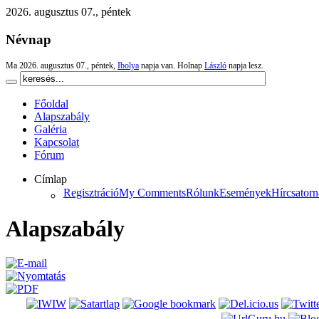
2026. augusztus 07., péntek
Névnap
Ma 2026. augusztus 07., péntek,
Ibolya
napja van. Holnap
László
napja lesz.
Főoldal
Alapszabály
Galéria
Kapcsolat
Fórum
Címlap
Regisztráció
My Comments
Rólunk
Események
Hírcsator
Alapszabály