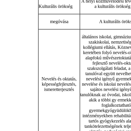
A helyi közművelődési tev
Kulturális örökség
a kulturális öröksé
megóvása
A kulturális örö
általános iskolai, gimnázi
szakiskolai, nemzetiség
kollégiumi ellátás, Közn
keretében folyó nevelés-ok
alapfokú művészetoktatás
fejlesztő nevelés-okt
szakszolgálati feladat, 
tanulóval együtt nevelhet
Nevelés és oktatás,
nevelési igényű gyermek
képességfejlesztés,
nevelése és iskolai nevelé
ismeretterjesztés
sajátos nevelési igén
tanulóknak az óvodai, iskola
akik a többi gy ermekk
foglalkoztatható
gyermekgyógyüdülökb
intézményekben rehabilit
tartós gyógykezelés al
tankötelezettségének telj