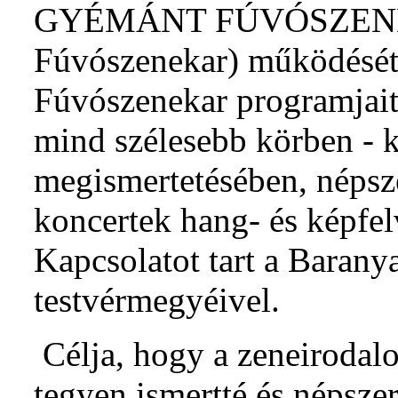
GYÉMÁNT FÚVÓSZENEKA
Fúvószenekar) működését. 
Fúvószenekar programjait,
mind szélesebb körben - k
megismertetésében, népsz
koncertek hang- és képfe
Kapcsolatot tart a Baran
testvérmegyéivel.
Célja, hogy a zeneirodal
tegyen ismertté és népsze