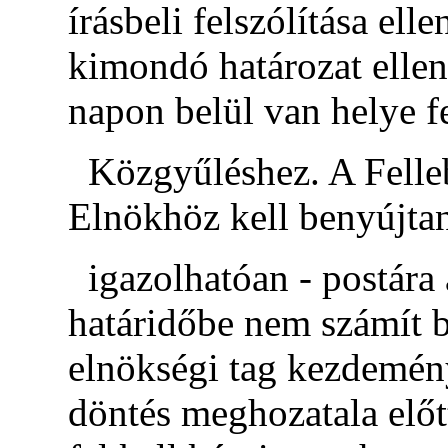
írásbeli felszólítása ell
kimondó határozat ellen
napon belül van helye f
Közgyűléshez. A Felleb
Elnökhöz kell benyújtan
igazolhatóan - postára 
határidőbe nem számít b
elnökségi tag kezdemén
döntés meghozatala előtt 