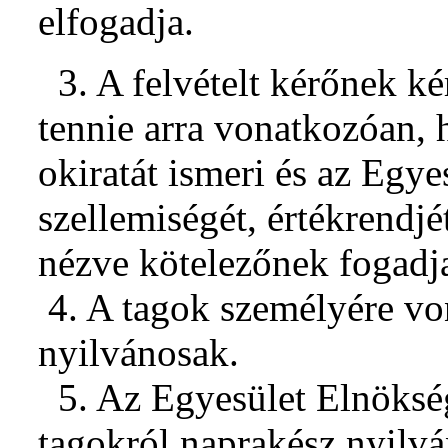
elfogadja.
3. A felvételt kérőnek k
tennie arra vonatkozóan, 
okiratát ismeri és az Egyes
szellemiségét, értékrendjé
nézve kötelezőnek fogadja
4. A tagok személyére v
nyilvánosak.
5. Az Egyesület Elnökség
tagokról naprakész nyilván