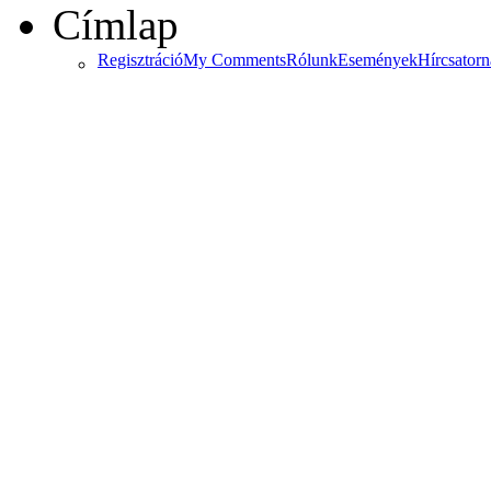
Címlap
Regisztráció
My Comments
Rólunk
Események
Hírcsator